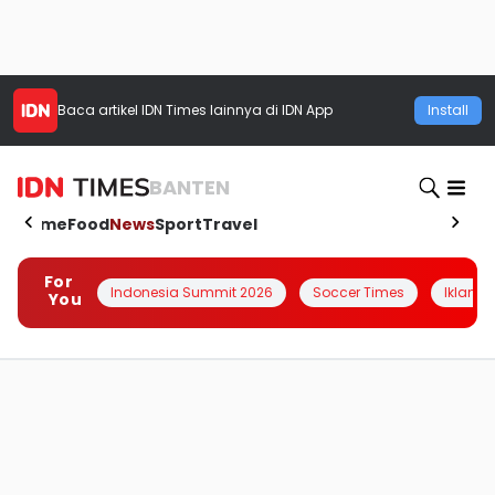
Baca artikel
IDN Times
lainnya di IDN App
Install
BANTEN
Home
Food
News
Sport
Travel
For
Indonesia Summit 2026
Soccer Times
Iklanin 
You