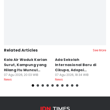
Related Articles
See More
Kala Air Waduk Karian
Ada Sekolah
D
Surut, Kampung yang
Internasional Baru di
T
Hilang Itu Muncul
Cikupa, Adopsi
J
Kembali
07 Agu 2026, 20:03 WIB
Kurikulum Singapura
07 Agu 2026, 18:34 WIB
R
07
News
News
Ne