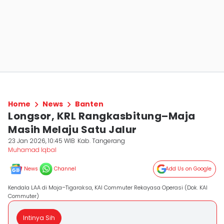
Home
News
Banten
Longsor, KRL Rangkasbitung–Maja
Masih Melaju Satu Jalur
23 Jan 2026, 10:45 WIB
Kab. Tangerang
Muhamad Iqbal
News
Channel
Add Us on Google
Kendala LAA di Maja–Tigaraksa, KAI Commuter Rekayasa Operasi (Dok. KAI
Commuter)
Intinya Sih