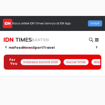
Baca artikel
IDN Times
lainnya di IDN App
Install
BANTEN
Home
Food
News
Sport
Travel
For
Indonesia Summit 2026
Soccer Times
Iklanin 
You