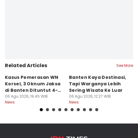
Related Articles
See More
Kasus Pemerasan WN
Banten Kaya Destinasi,
R
Korsel, 3 Oknum Jaksa
Tapi Warganya Lebih
P
di Banten Dituntut 4-5
Sering Wisata Ke Luar
4
Tahun
06 Agu 2026, 19:45 WIB
06 Agu 2026, 12:27 WIB
K
06
News
News
Ne