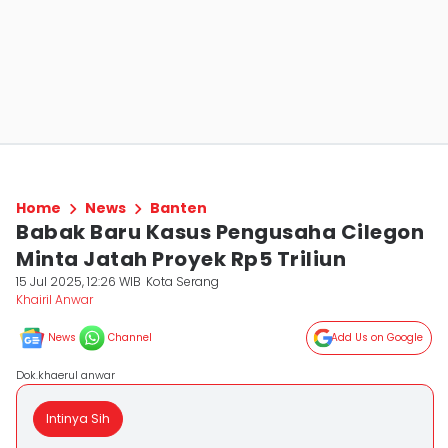
Home
News
Banten
Babak Baru Kasus Pengusaha Cilegon
Minta Jatah Proyek Rp5 Triliun
15 Jul 2025, 12:26 WIB
Kota Serang
Khairil Anwar
News
Channel
Add Us on Google
Dok.khaerul anwar
Intinya Sih