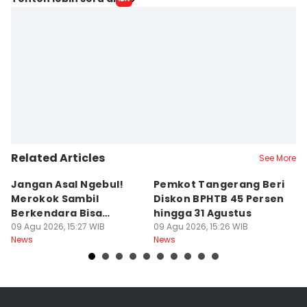
Related Articles
See More
Jangan Asal Ngebul!
Pemkot Tangerang Beri
5
Merokok Sambil
Diskon BPHTB 45 Persen
K
Berkendara Bisa
hingga 31 Agustus
d
Didenda Rp750 Ribu
09 Agu 2026, 15:27 WIB
09 Agu 2026, 15:26 WIB
09
News
News
Ne