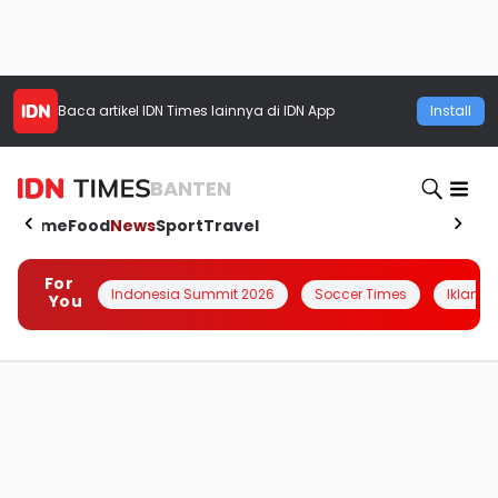
Baca artikel
IDN Times
lainnya di IDN App
Install
BANTEN
Home
Food
News
Sport
Travel
For
Indonesia Summit 2026
Soccer Times
Iklanin 
You