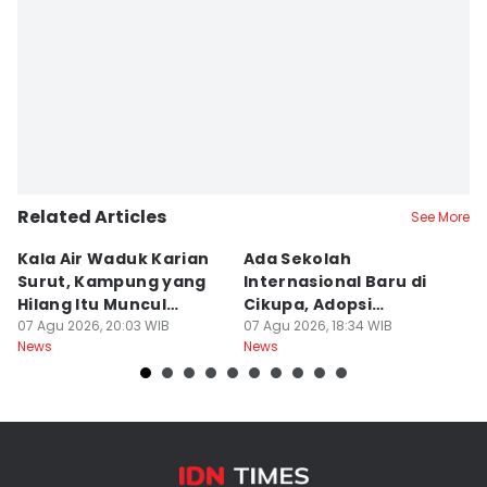
Related Articles
See More
Kala Air Waduk Karian
Ada Sekolah
D
Surut, Kampung yang
Internasional Baru di
T
Hilang Itu Muncul
Cikupa, Adopsi
J
Kembali
07 Agu 2026, 20:03 WIB
Kurikulum Singapura
07 Agu 2026, 18:34 WIB
R
07
News
News
Ne