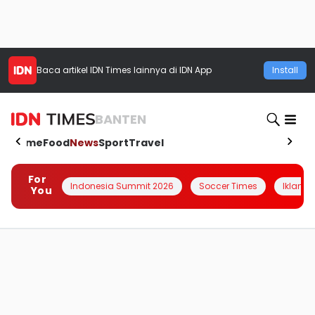
Baca artikel
IDN Times
lainnya di IDN App
Install
BANTEN
Home
Food
News
Sport
Travel
For
Indonesia Summit 2026
Soccer Times
Iklanin 
You