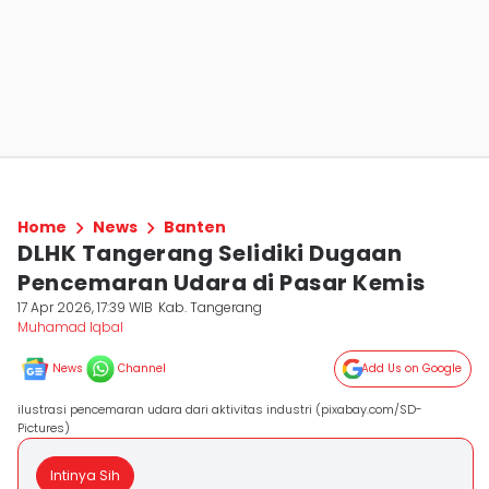
Home
News
Banten
DLHK Tangerang Selidiki Dugaan
Pencemaran Udara di Pasar Kemis
17 Apr 2026, 17:39 WIB
Kab. Tangerang
Muhamad Iqbal
News
Channel
Add Us on Google
ilustrasi pencemaran udara dari aktivitas industri (pixabay.com/SD-
Pictures)
Intinya Sih