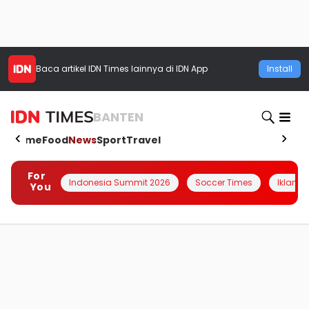
Baca artikel
IDN Times
lainnya di IDN App
Install
BANTEN
Home
Food
News
Sport
Travel
For
Indonesia Summit 2026
Soccer Times
Iklanin 
You