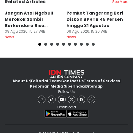
Related Articles
See More
Jangan Asal Ngebul!
Pemkot Tangerang Beri
5
Merokok Sambil
Diskon BPHTB 45 Persen
K
Berkendara Bisa
hingga 31 Agustus
d
Didenda Rp750 Ribu
09 Agu 2026, 15:27 WIB
09 Agu 2026, 15:26 WIB
09
News
News
Ne
About Us
Editorial Team
Contact Us
Terms of Services
Pedoman Media Siber
Index
Sitemap
Follow Us
Download