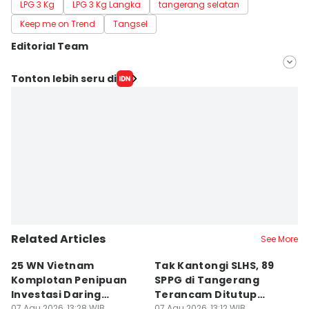
LPG 3 Kg
LPG 3 Kg Langka
tangerang selatan
Keep me on Trend
Tangsel
Editorial Team
Editor
Tonton lebih seru di
Muhamad Iqbal
Editor
Ita Lismawati F Malau
Related Articles
See More
25 WN Vietnam
Tak Kantongi SLHS, 89
P
Komplotan Penipuan
SPPG di Tangerang
T
Investasi Daring
Terancam Ditutup
8
07 Agu 2026, 13:28 WIB
07 Agu 2026, 13:12 WIB
07