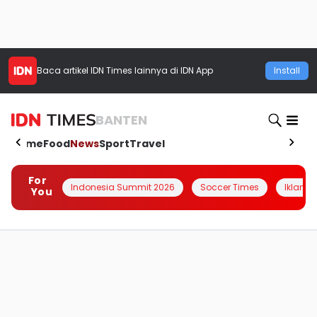
Baca artikel
IDN Times
lainnya di IDN App
Install
BANTEN
Home
Food
News
Sport
Travel
For
Indonesia Summit 2026
Soccer Times
Iklanin 
You