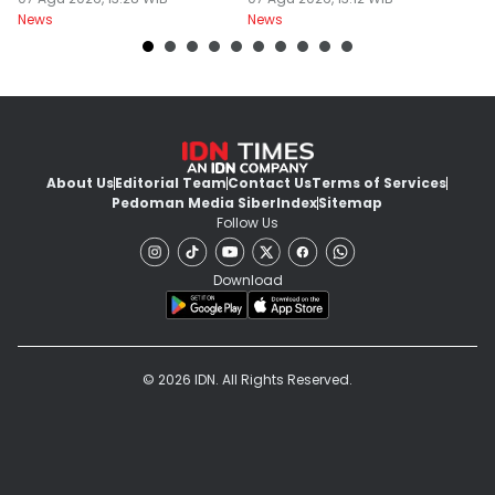
Dideportasi
Permanen
Ai
News
News
Ne
About Us
Editorial Team
Contact Us
Terms of Services
Pedoman Media Siber
Index
Sitemap
Follow Us
Download
© 2026 IDN. All Rights Reserved.