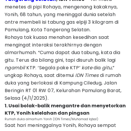
menetes di pipi Rohaya, mengenang kakaknya,
Yonih, 68 tahun, yang meninggal dunia setelah
antre membeli isi tabung gas elpiji 3 kilogram di
Pamulang, Kota Tangerang Selatan.
Rohaya tak kuasa menahan kesedihan saat
mengingat interaksi terakhirnya dengan
almarhumah. “Cuma dapat dua tabung, kata dia
gitu. Terus dia bilang gini, tapi disuruh balik lagi
ngambil
KTP. ‘Segala pake KTP’
kate
dia
gitu
,”
ungkap Rohaya, saat ditemui
IDN Times
di rumah
duka yang berlokasi di Kampung Ciledug, Jalan
Beringin RT 01 RW 07, Kelurahan Pamulang Barat,
Selasa (4/1/2025).
1. Usai bolak-balik mengantre dan menyetorkan
KTP, Yonih kelelahan dan pingsan
Rumah duka almarhum Yonih (IDN Times/Muhamad Iqbal)
Saat hari meninggalnya Yonih, Rohaya sempat