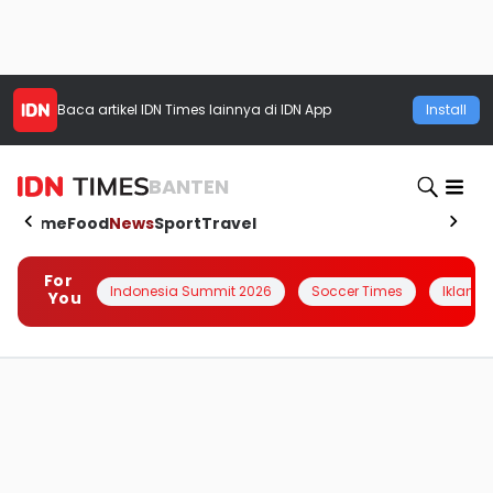
Baca artikel
IDN Times
lainnya di IDN App
Install
BANTEN
Home
Food
News
Sport
Travel
For
Indonesia Summit 2026
Soccer Times
Iklanin 
You