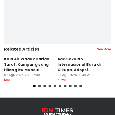
Related Articles
See More
Kala Air Waduk Karian
Ada Sekolah
D
Surut, Kampung yang
Internasional Baru di
T
Hilang Itu Muncul
Cikupa, Adopsi
J
Kembali
07 Agu 2026, 20:03 WIB
Kurikulum Singapura
07 Agu 2026, 18:34 WIB
R
07
News
News
Ne