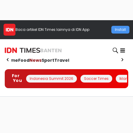
Baca artikel
IDN Times
lainnya di IDN App
Install
BANTEN
Home
Food
News
Sport
Travel
For
Indonesia Summit 2026
Soccer Times
Iklanin 
You