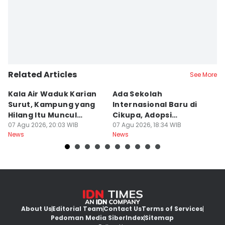
Related Articles
See More
Kala Air Waduk Karian
Ada Sekolah
D
Surut, Kampung yang
Internasional Baru di
T
Hilang Itu Muncul
Cikupa, Adopsi
J
Kembali
07 Agu 2026, 20:03 WIB
Kurikulum Singapura
07 Agu 2026, 18:34 WIB
R
07
News
News
Ne
About Us
Editorial Team
Contact Us
Terms of Services
Pedoman Media Siber
Index
Sitemap