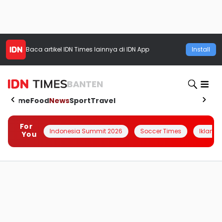
Baca artikel
IDN Times
lainnya di IDN App
Install
BANTEN
Home
Food
News
Sport
Travel
For
Indonesia Summit 2026
Soccer Times
Iklanin 
You