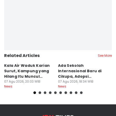
Related Articles
See More
Kala Air Waduk Karian
Ada Sekolah
D
Surut, Kampung yang
Internasional Baru di
T
Hilang Itu Muncul
Cikupa, Adopsi
J
Kembali
07 Agu 2026, 20:03 WIB
Kurikulum Singapura
07 Agu 2026, 18:34 WIB
R
07
News
News
Ne