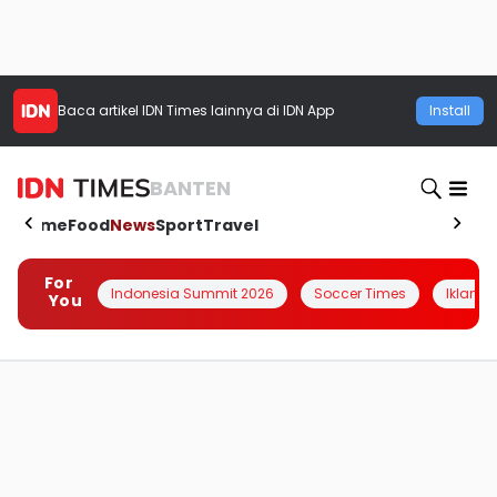
Baca artikel
IDN Times
lainnya di IDN App
Install
BANTEN
Home
Food
News
Sport
Travel
For
Indonesia Summit 2026
Soccer Times
Iklanin 
You