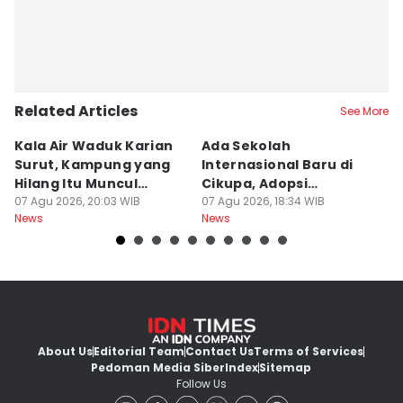
Related Articles
See More
Kala Air Waduk Karian
Ada Sekolah
D
Surut, Kampung yang
Internasional Baru di
T
Hilang Itu Muncul
Cikupa, Adopsi
J
Kembali
07 Agu 2026, 20:03 WIB
Kurikulum Singapura
07 Agu 2026, 18:34 WIB
R
07
News
News
Ne
About Us
Editorial Team
Contact Us
Terms of Services
Pedoman Media Siber
Index
Sitemap
Follow Us