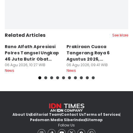
Related Articles
See More
Rano Alfath Apresiasi
Prakiraan Cuaca
C
Polres Tangsel Ungkap
Tangerang Raya 6
C
46 Juta Butir Obat
Agustus 2026,
C
Keras
06 Agu 2026, 10:27 WIB
Didominasi Cuaca
06 Agu 2026, 09:41 WIB
06
News
News
Ne
Berawan
About Us
Editorial Team
Contact Us
Terms of Services
Pedoman Media Siber
Index
Sitemap
Follow Us