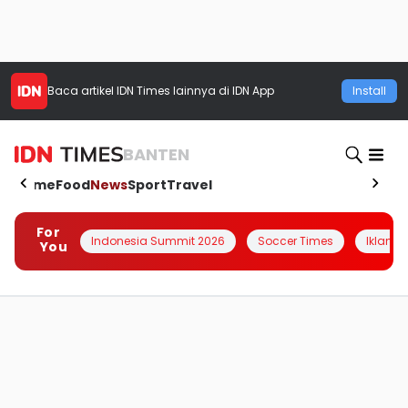
Baca artikel
IDN Times
lainnya di IDN App
Install
BANTEN
Home
Food
News
Sport
Travel
For
Indonesia Summit 2026
Soccer Times
Iklanin 
You