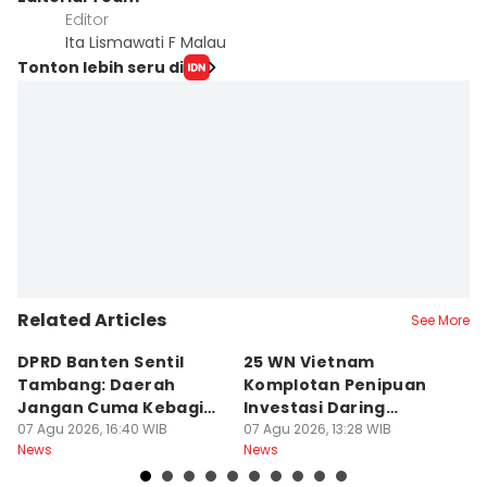
Editor
Ita Lismawati F Malau
Tonton lebih seru di
Related Articles
See More
DPRD Banten Sentil
25 WN Vietnam
T
Tambang: Daerah
Komplotan Penipuan
S
Jangan Cuma Kebagian
Investasi Daring
T
Rusaknya
07 Agu 2026, 16:40 WIB
Dideportasi
07 Agu 2026, 13:28 WIB
P
07
News
News
Ne