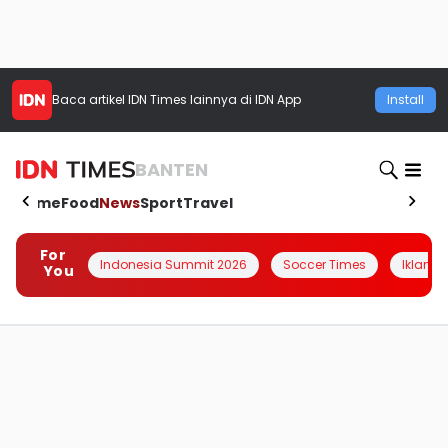
Baca artikel
IDN Times
lainnya di IDN App
Install
BANTEN
Home
Food
News
Sport
Travel
For
Indonesia Summit 2026
Soccer Times
Iklanin 
You