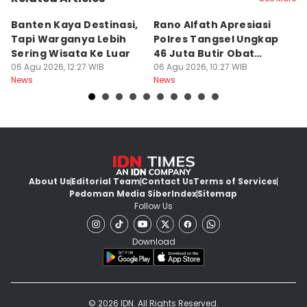
Banten Kaya Destinasi,
Rano Alfath Apresiasi
P
Tapi Warganya Lebih
Polres Tangsel Ungkap
T
Sering Wisata Ke Luar
46 Juta Butir Obat
A
06 Agu 2026, 12:27 WIB
Keras
06 Agu 2026, 10:27 WIB
D
06
News
News
Ne
B
About Us
Editorial Team
Contact Us
Terms of Services
Pedoman Media Siber
Index
Sitemap
Follow Us
Download
© 2026 IDN. All Rights Reserved.