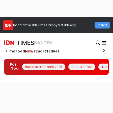
Baca artikel
IDN Times
lainnya di IDN App
Install
BANTEN
Home
Food
News
Sport
Travel
For
Indonesia Summit 2026
Soccer Times
Iklanin 
You