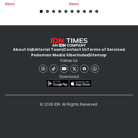
News
News
Ne
About Us
Editorial Team
Contact Us
Terms of Services
Pedoman Media Siber
Index
Sitemap
Follow Us
Download
© 2026 IDN. All Rights Reserved.