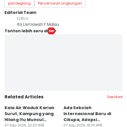
pandeglang
Pencemaran Lingkungan
Editorial Team
Editor
Ita Lismawati F Malau
Tonton lebih seru di
Related Articles
See More
Kala Air Waduk Karian
Ada Sekolah
D
Surut, Kampung yang
Internasional Baru di
T
Hilang Itu Muncul
Cikupa, Adopsi
J
Kembali
07 Agu 2026, 20:03 WIB
Kurikulum Singapura
07 Agu 2026, 18:34 WIB
R
07