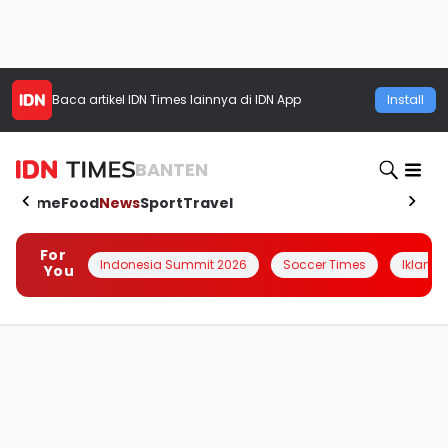
Baca artikel
IDN Times
lainnya di IDN App
Install
BANTEN
Home
Food
News
Sport
Travel
For
Indonesia Summit 2026
Soccer Times
Iklanin 
You