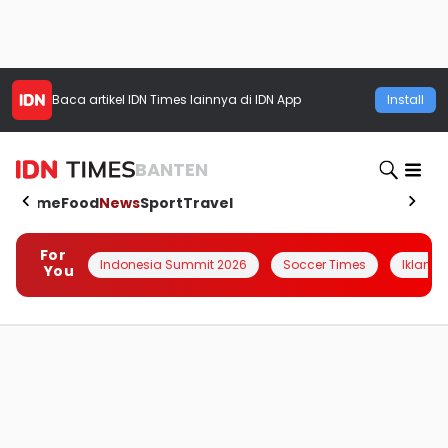
Baca artikel
IDN Times
lainnya di IDN App
Install
BANTEN
Home
Food
News
Sport
Travel
For
Indonesia Summit 2026
Soccer Times
Iklanin 
You