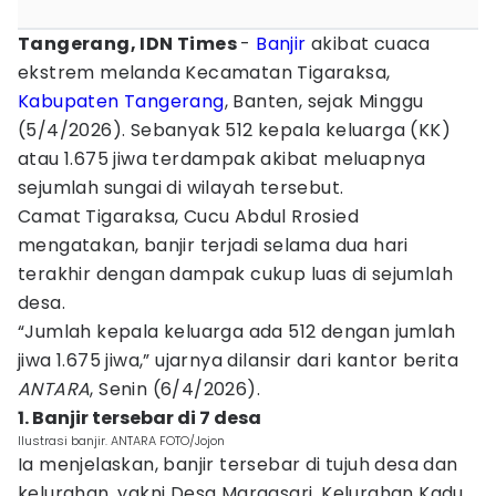
Tangerang, IDN Times
-
Banjir
akibat cuaca
ekstrem melanda Kecamatan Tigaraksa,
Kabupaten Tangerang
, Banten, sejak Minggu
(5/4/2026). Sebanyak 512 kepala keluarga (KK)
atau 1.675 jiwa terdampak akibat meluapnya
sejumlah sungai di wilayah tersebut.
Camat Tigaraksa, Cucu Abdul Rrosied
mengatakan, banjir terjadi selama dua hari
terakhir dengan dampak cukup luas di sejumlah
desa.
“Jumlah kepala keluarga ada 512 dengan jumlah
jiwa 1.675 jiwa,” ujarnya dilansir dari kantor berita
ANTARA
, Senin (6/4/2026).
1. Banjir tersebar di 7 desa
Ilustrasi banjir. ANTARA FOTO/Jojon
Ia menjelaskan, banjir tersebar di tujuh desa dan
kelurahan, yakni Desa Margasari, Kelurahan Kadu