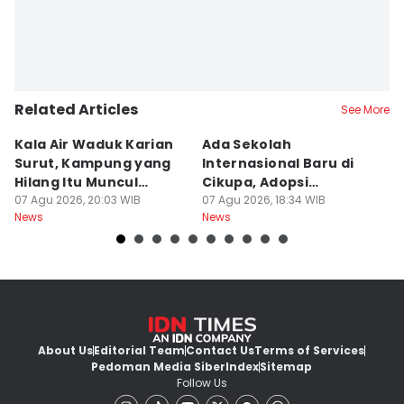
Related Articles
See More
Kala Air Waduk Karian
Ada Sekolah
D
Surut, Kampung yang
Internasional Baru di
T
Hilang Itu Muncul
Cikupa, Adopsi
J
Kembali
07 Agu 2026, 20:03 WIB
Kurikulum Singapura
07 Agu 2026, 18:34 WIB
R
07
News
News
Ne
About Us
Editorial Team
Contact Us
Terms of Services
Pedoman Media Siber
Index
Sitemap
Follow Us