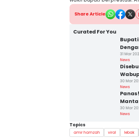
Share Article
Curated For You
Bupati
Denga
31 Mar 202
News
Disebu
Wabup 
30 Mar 202
News
Panas!
Mantan
30 Mar 20
News
Topics
amir hamzah
viral
lebak