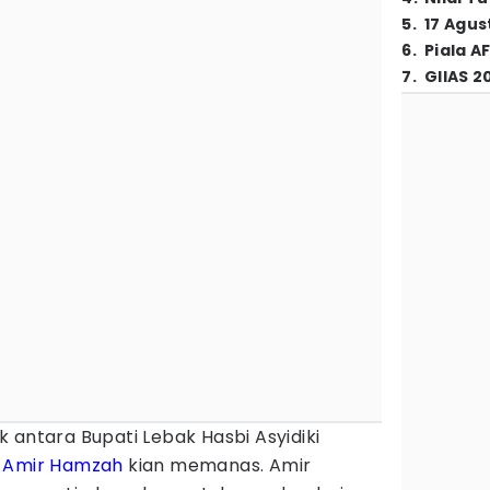
5
.
17 Agus
6
.
Piala A
7
.
GIIAS 2
k antara Bupati Lebak Hasbi Asyidiki
i
Amir Hamzah
kian memanas. Amir