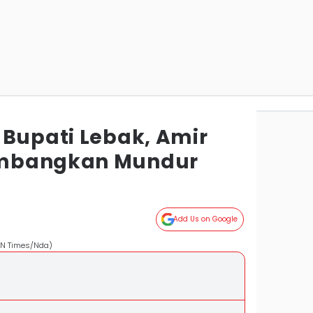
 Bupati Lebak, Amir
imbangkan Mundur
Add Us on Google
IDN Times/Nda)