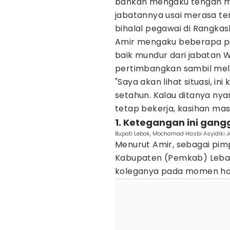
bahkan mengaku tengah m
jabatannya usai merasa te
bihalal pegawai di Rangkas
Amir mengaku beberapa p
baik mundur dari jabatan W
pertimbangkan sambil meli
"Saya akan lihat situasi, i
setahun. Kalau ditanya ny
tetap bekerja, kasihan mas
1. Ketegangan ini gang
Bupati Lebak, Mochamad Hasbi Asyidiki
Menurut Amir, sebagai pim
Kabupaten (Pemkab) Lebak
koleganya pada momen hala