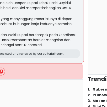
a oleh ucapan Bupati Lebak Hasbi Asyidiki
 bihalal dan kini mempertimbangkan untuk
i yang menyinggung masa lalunya di depan
membuat hubungan kerja keduanya semakin
 dan Wakil Bupati berdampak pada koordinasi
 Hasbi membantah berniat menghina dan
ebagai bentuk apresiasi.
ssisted and reviewed by our editorial team.
Trendi
1
.
Gubern
2
.
Prabow
3
.
Makan B
4
.
Nilai T