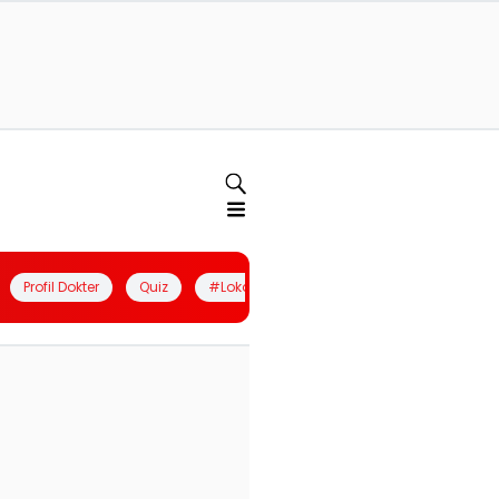
Profil Dokter
Quiz
#LokalBerdaya
Join Community