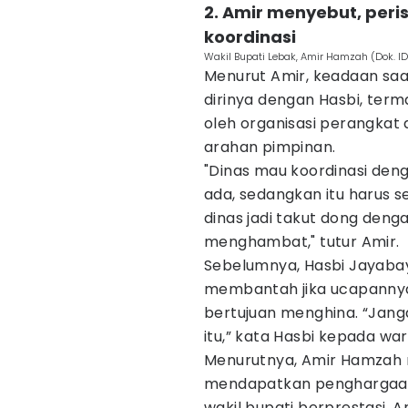
2. Amir menyebut, per
koordinasi
Wakil Bupati Lebak, Amir Hamzah (Dok. 
Menurut Amir, keadaan saa
dirinya dengan Hasbi, terma
oleh organisasi perangka
arahan pimpinan.
"Dinas mau koordinasi deng
ada, sedangkan itu harus s
dinas jadi takut dong dengan 
menghambat," tutur Amir.
Sebelumnya, Hasbi Jayaba
membantah jika ucapannya
bertujuan menghina. “Janga
itu,” kata Hasbi kepada wa
Menurutnya, Amir Hamzah 
mendapatkan penghargaaa
wakil bupati berprestasi. Ar