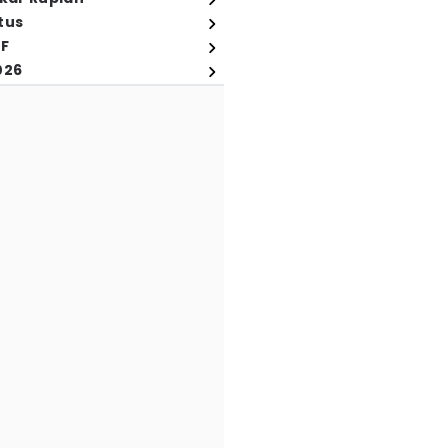
tus
FF
026