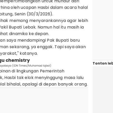
empertimbangkan untuk mundur dari
rhina oleh ucapan Hasbi dalam acara halal
bitung, Senin (30/3/2026).
ihak memang menyarankannya agar lebih
akil Bupati Lebak. Namun hal itu masih ia
hat dinamika ke depan.
ni kan saya mendampingi Pak Bupati baru
aman sekarang, ya enggak. Tapi saya akan
yarakat," katanya.
gu chemistry
Tonton leb
 Jayabaya (IDN Times/Muhamad Iqbal)
pinan di lingkungan Pemerintah
, Hasbi tak elok menyinggung masa lalu
l bihalal, apalagi di depan banyak orang.