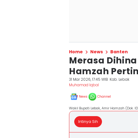
Home
News
Banten
Merasa Dihina
Hamzah Pert
31 Mar 2026, 17:45 WIB
Kab. Lebak
Muhamad Iqbal
News
Channel
Wakil Bupati Lebak, Amir Hamzah (Dok. 
Intinya Sih