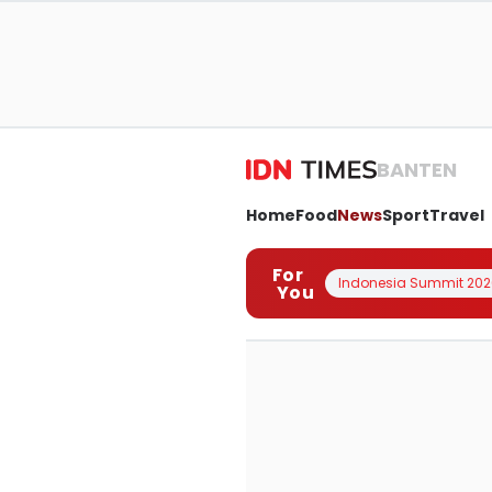
BANTEN
Home
Food
News
Sport
Travel
For
Indonesia Summit 202
You