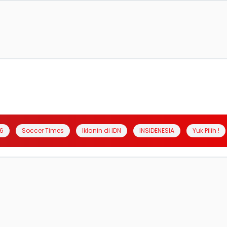
6
Soccer Times
Iklanin di IDN
INSIDENESIA
Yuk Pilih !