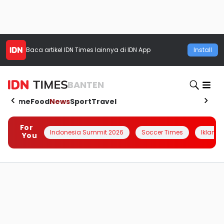
Baca artikel
IDN Times
lainnya di IDN App
Install
BANTEN
Home
Food
News
Sport
Travel
For
Indonesia Summit 2026
Soccer Times
Iklanin 
You