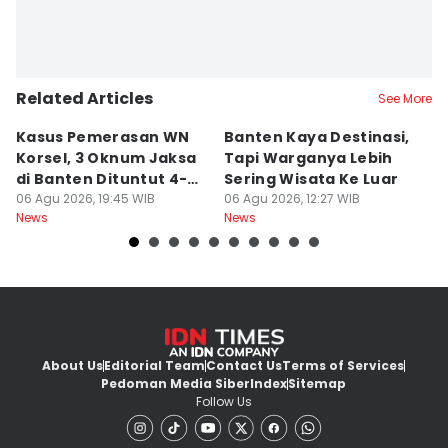
Related Articles
See More
Kasus Pemerasan WN
Banten Kaya Destinasi,
R
Korsel, 3 Oknum Jaksa
Tapi Warganya Lebih
P
di Banten Dituntut 4-5
Sering Wisata Ke Luar
4
Tahun
06 Agu 2026, 19:45 WIB
06 Agu 2026, 12:27 WIB
K
06
News
News
Ne
About Us
Editorial Team
Contact Us
Terms of Services
Pedoman Media Siber
Index
Sitemap
Follow Us